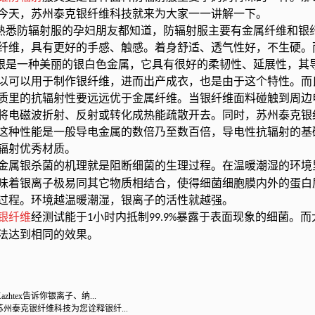
今天，苏州泰克银纤维科技就来为大家一一讲解一下。
防辐射服的孕妇朋友都知道，防辐射服主要有金属纤维和银纤
纤维，具有更好的手感、触感。着身舒适、透气性好，不生硬。
一种美丽的银白色金属，它具有很好的柔韧性、延展性，其导
以可以用于制作银纤维，进而出产成衣，也是由于这个特性。而
质里的抗辐射性要远远优于金属纤维。当银纤维面料碰触到周边
将电磁波折射、反射或转化成热能疏散开去。同时，苏州泰克银
这种性能是一般导电金属的数倍乃至数百倍，导电性抗辐射的基
辐射优秀材质。
金属银杀菌的机理就是阻断细菌的生理过程。在温暖潮湿的环境
味着银离子极易同其它物质相结合，使得细菌细胞膜内外的蛋白
过程。环境越温暖潮湿，银离子的活性就越强。
银纤维
经测试能于
小时内抵制
暴露于表面现象的细菌。而
1
99.9%
法达到相同的效果。
Kazhtex告诉你银离子、纳...
苏州泰克银纤维科技为您诠释银纤...