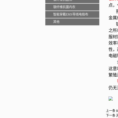
点，
银纤维抗菌内衣
熟悉
智能穿戴EMS导线电极布
金属
其他
银是
之所
服材
效率
性，
电磁
这意
繁殖
仍无
上一条
下一条