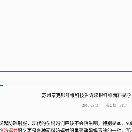
苏州泰克银纤维科技告诉您银纤维面料是孕
2016-05-11
点击数：3117
说起防辐射服，现代的孕妈妈们应该不会陌生吧，特别是
、
80
90
维防辐射
服又更是各种面料防辐射服里受孕妈妈青睐的一种。那