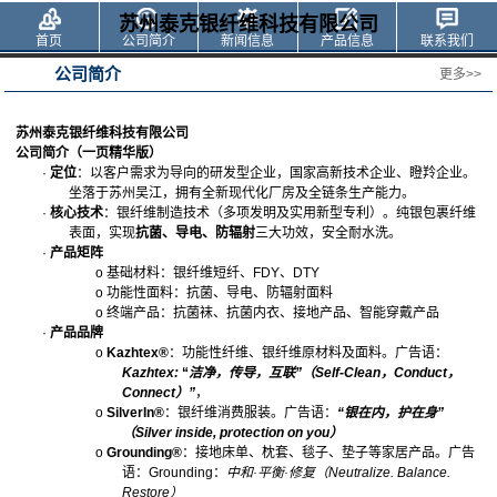
苏州泰克银纤维科技有限公司
首页
公司简介
新闻信息
产品信息
联系我们
公司简介
更多>>
苏州泰克银纤维科技有限公司
公司简介（一页精华版）
·
定位
：以客户需求为导向的研发型企业，国家高新技术企业、瞪羚企业。
坐落于苏州吴江，拥有全新现代化厂房及全链条生产能力。
·
核心技术
：银纤维制造技术（多项发明及实用新型专利）。纯银包裹纤维
表面，实现
抗菌、导电、防辐射
三大功效，安全耐水洗。
·
产品矩阵
o
基础材料：银纤维短纤、
FDY
、
DTY
o
功能性面料：抗菌、导电、防辐射面料
o
终端产品：抗菌袜、抗菌内衣、
接地产品、
智能穿戴产品
·
产品
品牌
o
Kazhtex®
：功能性纤维、银纤维原材料及面料。广告语：
Kazhtex:
“
洁净，传导，互联
”（
Self-Clean
，
Conduct
，
Connect
）”
，
o
SilverIn®
：银纤维消费服装。广告语：
“
银在内，护在身
”
（
Silver inside, protection on you
）
o
Grounding®
：接地床单、枕套、毯子、垫子等家居产品。广告
语：
Grounding
：
中和
·
平衡
·
修复
（
Neutralize. Balance.
Restore
）